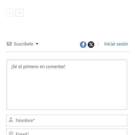
Suscríbete
Iniciar sesión
Nom
Emai