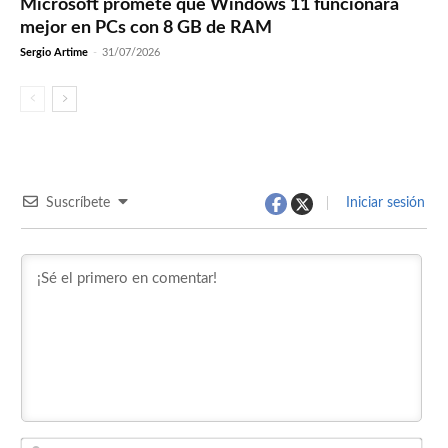
Microsoft promete que Windows 11 funcionará
mejor en PCs con 8 GB de RAM
Sergio Artime
-
31/07/2026
Suscríbete
Iniciar sesión
Nom