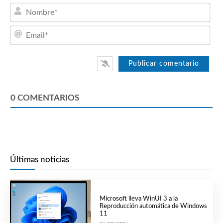
Nom
Emai
0
COMENTARIOS
Últimas noticias
Microsoft lleva WinUI 3 a la
Reproducción automática de Windows
11