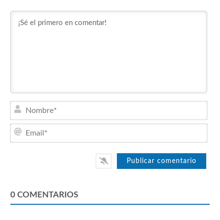
Nom
Emai
0
COMENTARIOS