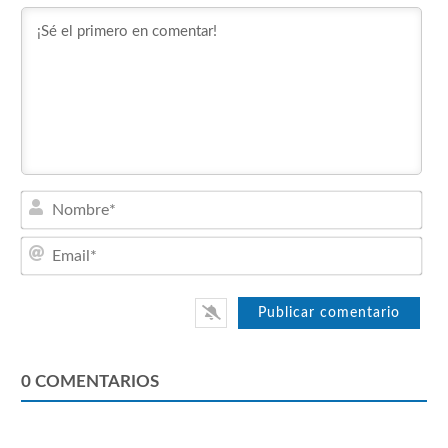
Nom
Emai
0
COMENTARIOS