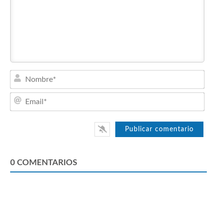
Nom
Emai
0
COMENTARIOS