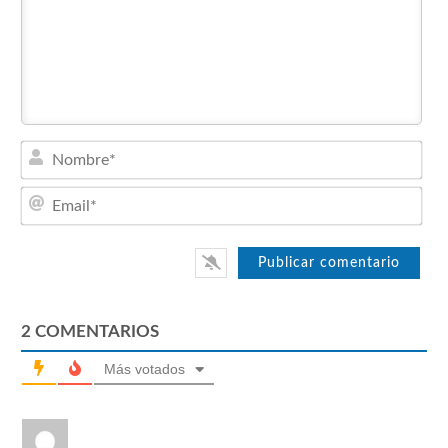
Nom
Emai
2
COMENTARIOS
Más votados