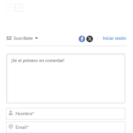
Suscríbete
Iniciar sesión
Nom
Emai