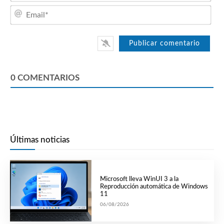
Emai
0
COMENTARIOS
Últimas noticias
Microsoft lleva WinUI 3 a la
Reproducción automática de Windows
11
06/08/2026