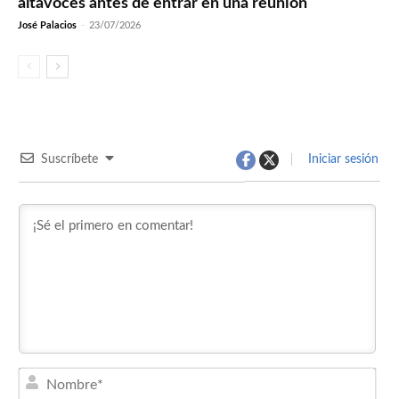
altavoces antes de entrar en una reunión
José Palacios
-
23/07/2026
Suscríbete
Iniciar sesión
Nom