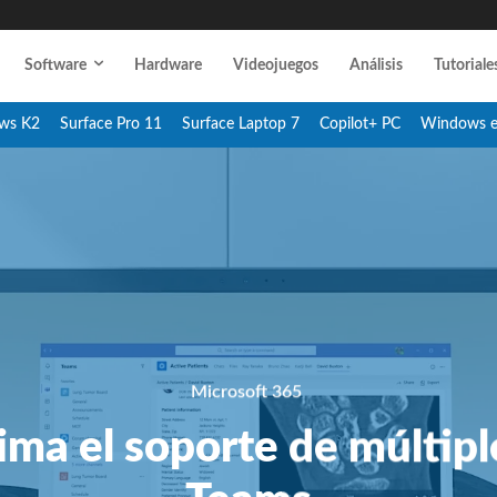
Software
Hardware
Videojuegos
Análisis
Tutoriale
ws K2
Surface Pro 11
Surface Laptop 7
Copilot+ PC
Windows 
Microsoft 365
ima el soporte de múltip