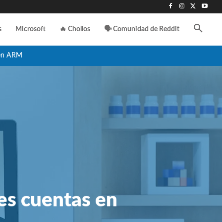
s
Microsoft
🔥 Chollos
🗣️ Comunidad de Reddit
en ARM
les cuentas en