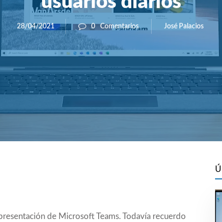
usuarios diarios
José Palacios
28/04/2021
0
Comentarios
Ú
presentación de
Microsoft Teams
. Todavía recuerdo