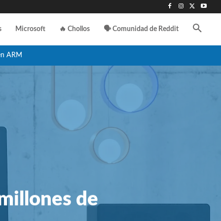
s
Microsoft
🔥 Chollos
🗣️ Comunidad de Reddit
en ARM
millones de