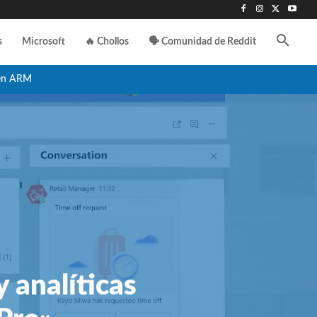
s
Microsoft
🔥 Chollos
🗣️ Comunidad de Reddit
en ARM
 analíticas