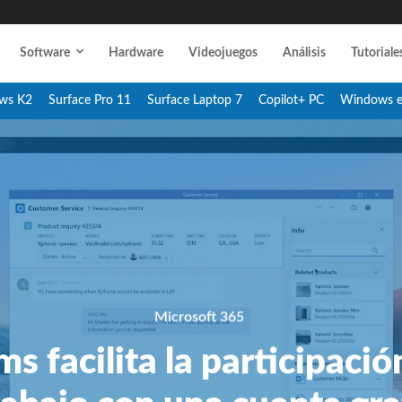
Software
Hardware
Videojuegos
Análisis
Tutoriale
ws K2
Surface Pro 11
Surface Laptop 7
Copilot+ PC
Windows 
Microsoft 365
s facilita la participaci