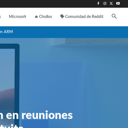
s
Microsoft
🔥 Chollos
🗣️ Comunidad de Reddit
en ARM
ón en reuniones