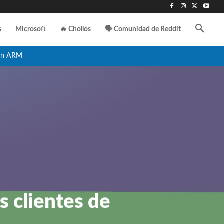
s
Microsoft
🔥 Chollos
🗣️ Comunidad de Reddit
en ARM
s clientes de