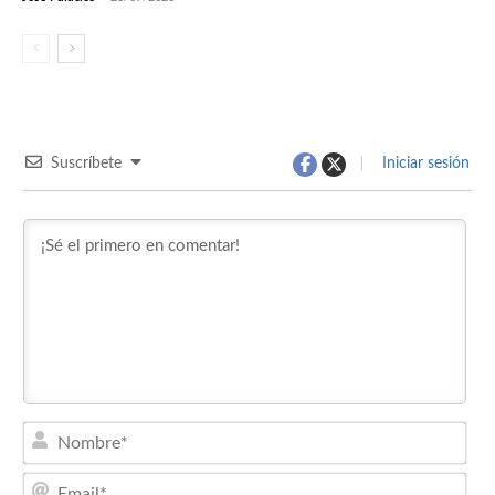
Suscríbete
Iniciar sesión
Nom
Emai