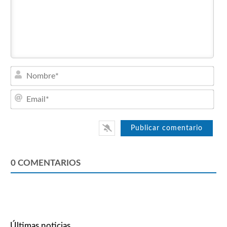
Nom
Emai
0
COMENTARIOS
Últimas noticias