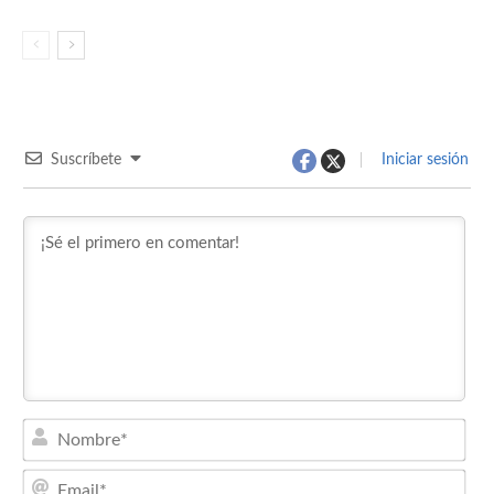
Suscríbete
Iniciar sesión
Nom
Emai