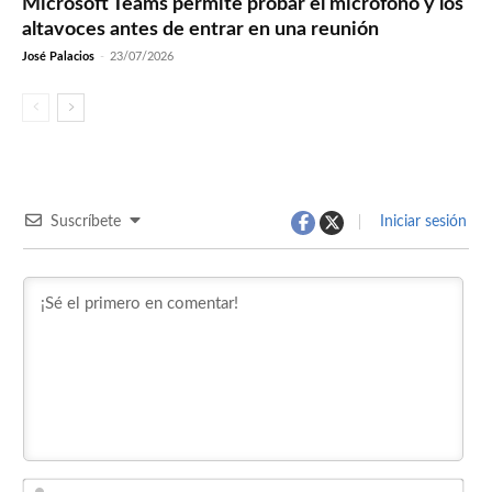
Microsoft Teams permite probar el micrófono y los
altavoces antes de entrar en una reunión
José Palacios
-
23/07/2026
Suscríbete
Iniciar sesión
Nom