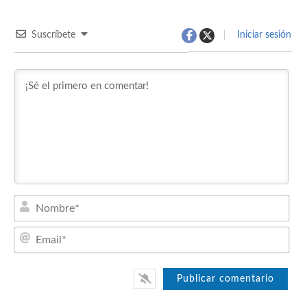
Suscríbete
Iniciar sesión
Nom
Emai