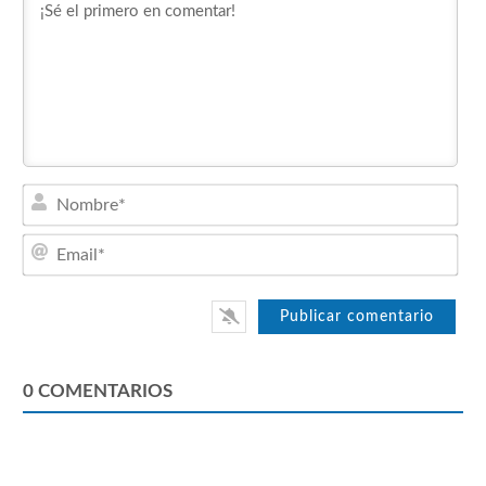
Nom
Emai
0
COMENTARIOS