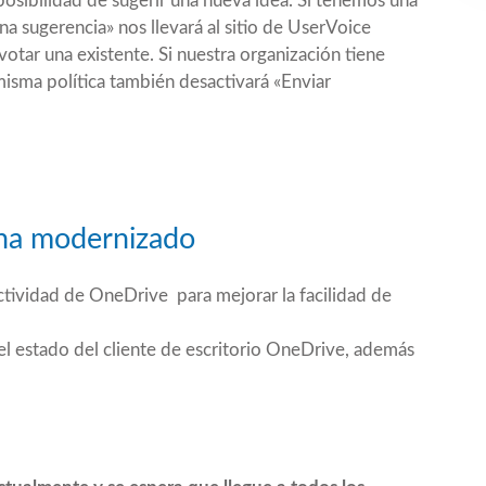
posibilidad de sugerir una nueva idea. Si tenemos una
una sugerencia» nos llevará al sitio de UserVoice
tar una existente. Si nuestra organización tiene
misma política también desactivará «Enviar
 ha modernizado
tividad de OneDrive para mejorar la facilidad de
l estado del cliente de escritorio OneDrive, además