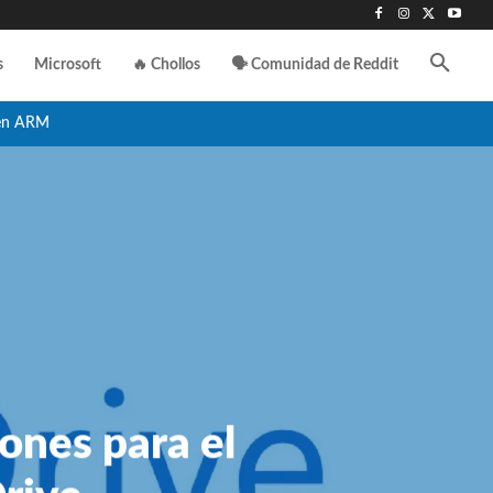
s
Microsoft
🔥 Chollos
🗣️ Comunidad de Reddit
en ARM
ones para el