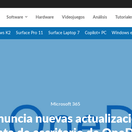
Software
Hardware
Videojuegos
Análisis
Tutoriale
ws K2
Surface Pro 11
Surface Laptop 7
Copilot+ PC
Windows 
Microsoft 365
nuncia nuevas actualizaci