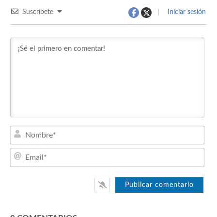
Suscríbete
Iniciar sesión
Nom
Emai