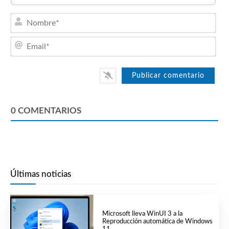
Nom
Emai
0
COMENTARIOS
Últimas noticias
Microsoft lleva WinUI 3 a la
Reproducción automática de Windows