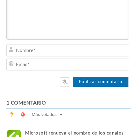
Nom
Emai
1
COMENTARIO
Más votados
Microsoft renueva el nombre de los canales