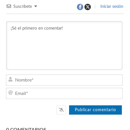
Suscríbete
Iniciar sesión
Nom
Emai
0
COMENTARIOS