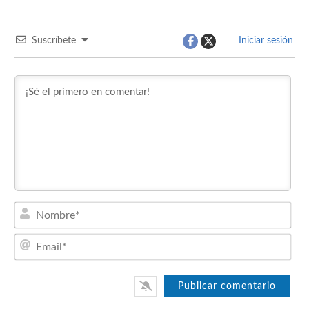
Suscríbete
Iniciar sesión
Nom
Emai