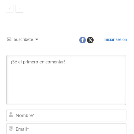
Suscríbete
Iniciar sesión
Nom
Emai