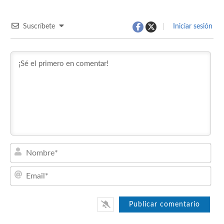
Suscríbete
Iniciar sesión
Nom
Emai