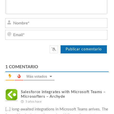
Nom
Emai
1
COMENTARIO
Más votados
Salesforce integrates with Microsoft Teams –
Microsofters – Archyde
5 años hace
[…] long-awaited integrations in Microsoft Teams arrives. The