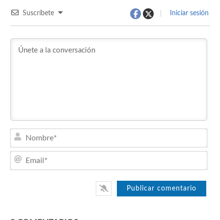
Suscríbete
Iniciar sesión
Nom
Emai