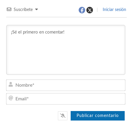
Suscríbete
Iniciar sesión
Nom
Emai