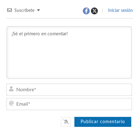
Suscríbete
Iniciar sesión
Nom
Emai