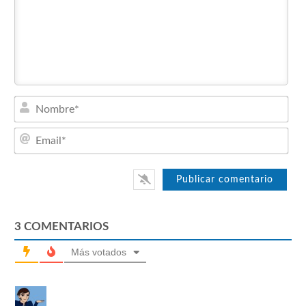
Nom
Emai
3
COMENTARIOS
Más votados