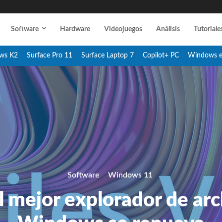
Software
Hardware
Videojuegos
Análisis
Tutoriale
ws K2
Surface Pro 11
Surface Laptop 7
Copilot+ PC
Windows 
Software
Windows 11
el mejor explorador de ar