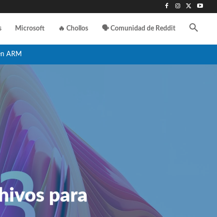
s
Microsoft
🔥 Chollos
🗣️ Comunidad de Reddit
en ARM
chivos para