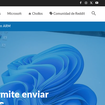
s
Microsoft
🔥 Chollos
🗣️ Comunidad de Reddit
en ARM
rmite enviar