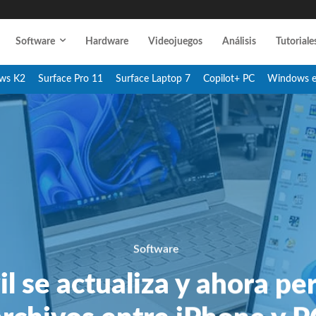
Software
Hardware
Videojuegos
Análisis
Tutoriale
ws K2
Surface Pro 11
Surface Laptop 7
Copilot+ PC
Windows 
Software
l se actualiza y ahora pe