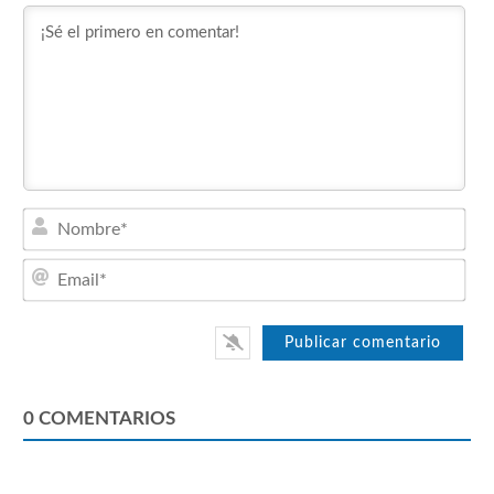
Nom
Emai
0
COMENTARIOS