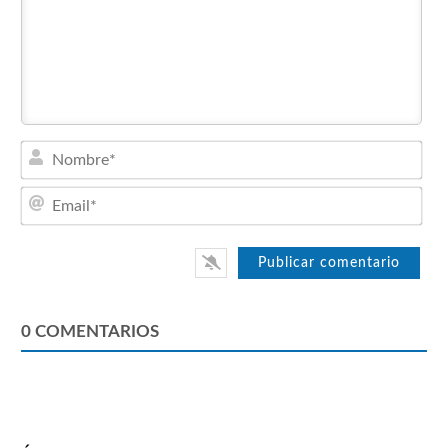
Nom
Emai
0
COMENTARIOS