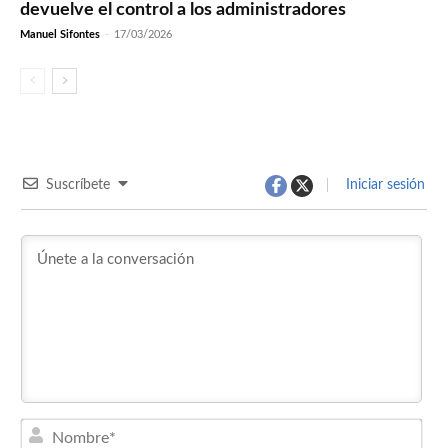
devuelve el control a los administradores
Manuel Sifontes
-
17/03/2026
Suscríbete
Iniciar sesión
Nom