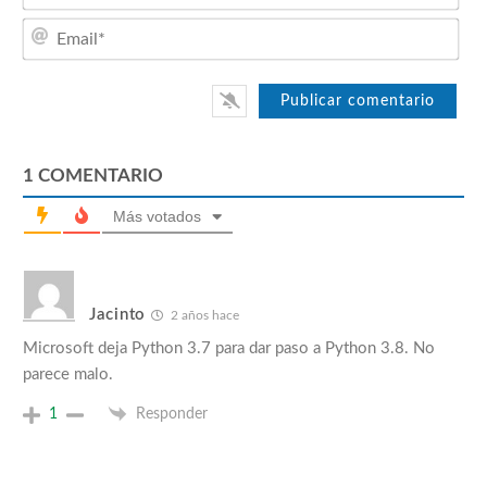
Emai
1
COMENTARIO
Más votados
Jacinto
2 años hace
Microsoft deja Python 3.7 para dar paso a Python 3.8. No
parece malo.
1
Responder