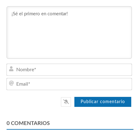
Nom
Emai
0
COMENTARIOS