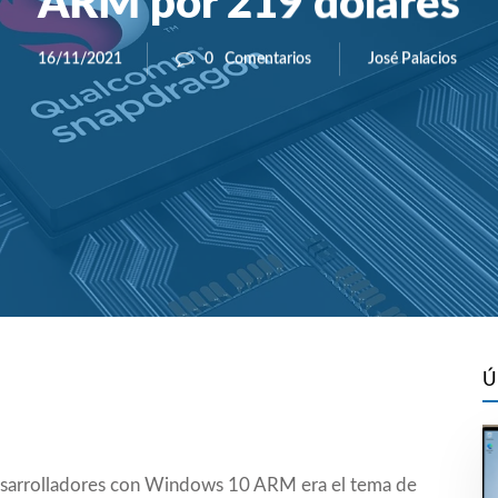
ARM por 219 dólares
José Palacios
16/11/2021
0
Comentarios
Ú
 desarrolladores con Windows 10 ARM era el tema de