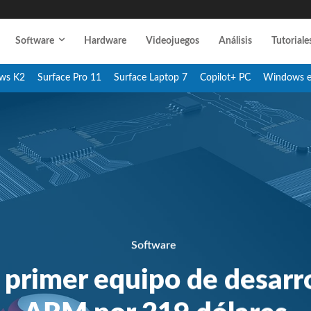
Software
Hardware
Videojuegos
Análisis
Tutoriale
ws K2
Surface Pro 11
Surface Laptop 7
Copilot+ PC
Windows 
Software
l primer equipo de desar