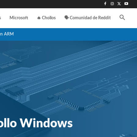
s
Microsoft
🔥 Chollos
🗣️ Comunidad de Reddit
en ARM
rollo Windows