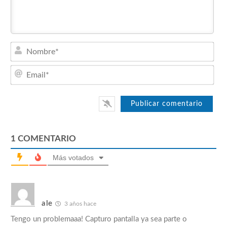
Nom
Emai
1
COMENTARIO
Más votados
ale
3 años hace
Tengo un problemaaa! Capturo pantalla ya sea parte o