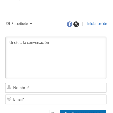
Suscríbete
Iniciar sesión
Nom
Emai