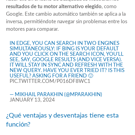
resultados de tu motor alternativo elegido
, como
Google. Este cambio automático también se aplica a la
inversa, permitiéndote navegar sin problemas entre los
motores para comparar.
IN EDGE, YOU CAN SEARCH IN TWO ENGINES
SIMULTANEOUSLY: IF BING IS YOUR DEFAULT
AND YOU CLICK ON THE SEARCH ICON, YOU'LL
SEE, SAY, GOOGLE RESULTS (AND VICE VERSA).
IT WILL STAY IN SYNC AND REFRESH WITH THE
NEW QUERY. HAVE YOU EVER TRIED IT? IS THIS
USEFUL? ASKING FOR A FRIEND 🙂
PIC.TWITTER.COM/P016DF8WC1
— MIKHAIL PARAKHIN (@MPARAKHIN)
JANUARY 13, 2024
¿Qué ventajas y desventajas tiene esta
función?