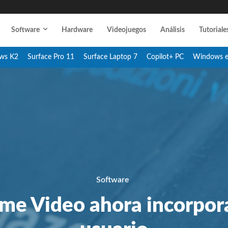
Software
Hardware
Videojuegos
Análisis
Tutoriale
ws K2
Surface Pro 11
Surface Laptop 7
Copilot+ PC
Windows 
Software
e Video ahora incorpora