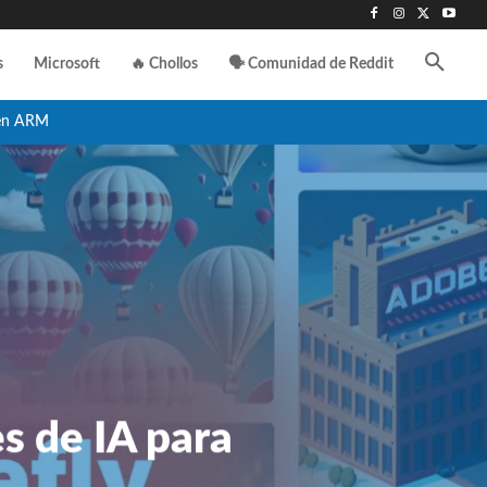
s
Microsoft
🔥 Chollos
🗣️ Comunidad de Reddit
en ARM
s de IA para