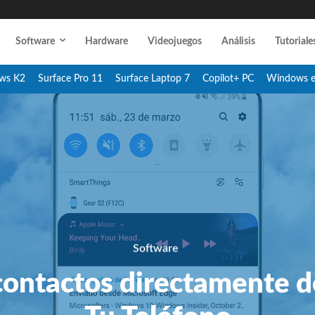
Software
Hardware
Videojuegos
Análisis
Tutoriale
ws K2
Surface Pro 11
Surface Laptop 7
Copilot+ PC
Windows 
Software
contactos directamente d