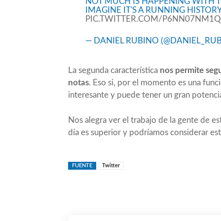
NOT MUCH IS HAPPENING WITH T
IMAGINE IT'S A RUNNING HISTOR
PIC.TWITTER.COM/P6NN07NM1Q
— DANIEL RUBINO (@DANIEL_RU
La segunda característica
nos permite segu
notas
. Eso si, por el momento es una func
interesante y puede tener un gran potencia
Nos alegra ver el trabajo de la gente de 
día es superior y podríamos considerar es
FUENTE
Twitter
Compartir