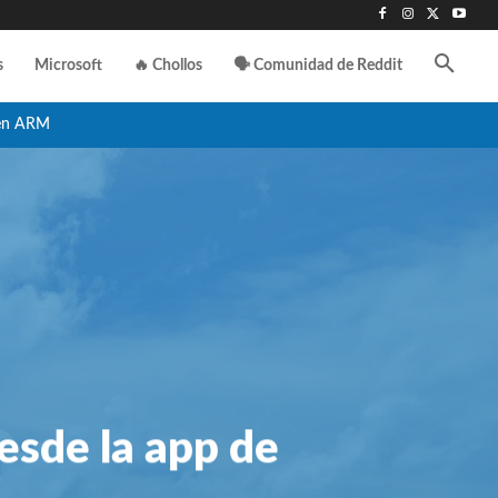
s
Microsoft
🔥 Chollos
🗣️ Comunidad de Reddit
en ARM
esde la app de