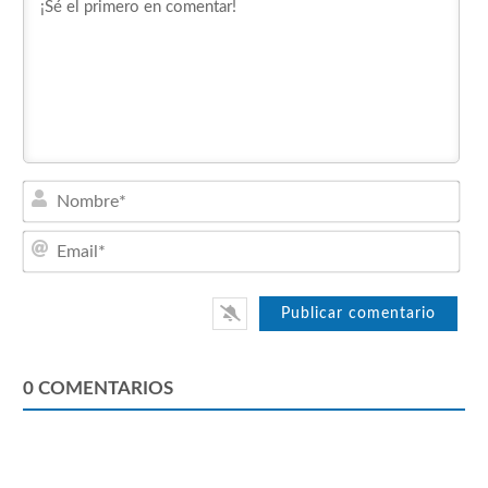
Nom
Emai
0
COMENTARIOS