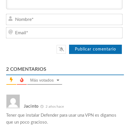
Nom
Emai
2
COMENTARIOS
Más votados
Jacinto
2 años hace
Tener que instalar Defender para usar una VPN es digamos
que un poco gracioso.