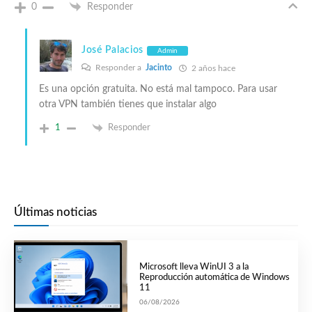
0
Responder
José Palacios
Admin
Responder a
Jacinto
2 años hace
Es una opción gratuita. No está mal tampoco. Para usar
otra VPN también tienes que instalar algo
1
Responder
Últimas noticias
Microsoft lleva WinUI 3 a la
Reproducción automática de Windows
11
06/08/2026