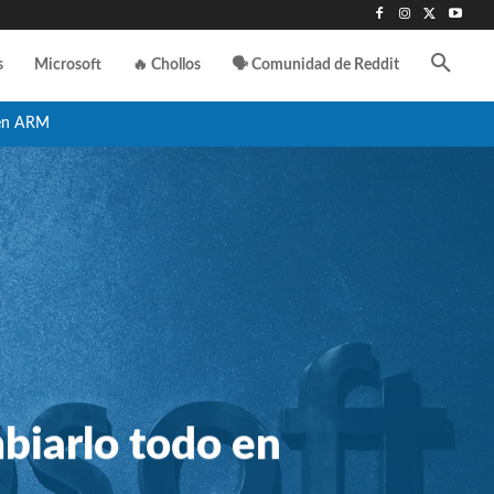
s
Microsoft
🔥 Chollos
🗣️ Comunidad de Reddit
en ARM
biarlo todo en