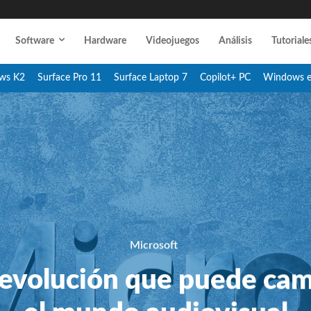
Software
Hardware
Videojuegos
Análisis
Tutoriale
ws K2
Surface Pro 11
Surface Laptop 7
Copilot+ PC
Windows 
Microsoft
evolución que puede cam