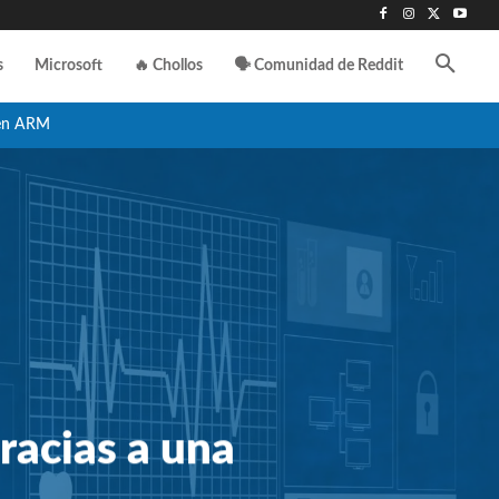
s
Microsoft
🔥 Chollos
🗣️ Comunidad de Reddit
en ARM
gracias a una