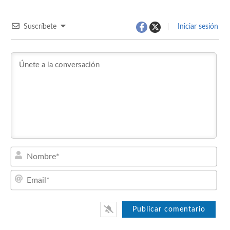
Suscríbete
Iniciar sesión
Nom
Emai