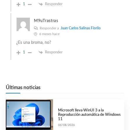
1
Responder
M9uTrastras
Responder a
Juan Carlos Salinas Fiorilo
6 meses hace
¿Es una broma, no?
1
Responder
Últimas noticias
Microsoft lleva WinUI 3 a la
Reproducción automática de Windows
11
06/08/2026